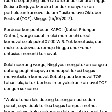
ruah di sepanjang jalan Otto Iskandar Dinata hingga
Sutisna Senjaya. Mereka hendak menyaksikan
perhelatan karnaval dalam Tasikmalaya Oktober
Festival (TOF), Minggu (15/10/2017).
Berdasarkan pantauan KAPOL (Kabat Priangan
Online), warga sudah mulai memenuhi areal
karnaval sejak pukul 07.00 WIB. Tak kenal usia, dari
mulai tua, dewasa, remaja hingga anak-anak
antusias menanti karnaval.
Salah seorang warga, Ningtyas mengatakan sengaja
datang pagi ini supaya mendapat lokasi bagus
menyaksikan karnaval. Sebab pada karnaval TOF
tahun lalu, ia tak berhasil menyaksikan karnaval TOF
dengan seksama.
“Waktu tahun lalu datang kesiangan jadi sudah
penuh, saya tidak terllau bagus tempat melihat
karnavalnya, kalau sekarang datang lebih cepat biar