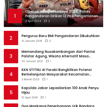
Operasi Ketupat Lodaya 2024, Polres
1
Pangandaran Dirikan 12 Pos Pengamanan
3 April 2024
2
Pengurus Baru BMI Pangandaran Dikukuhkan
2
31 Januari 2018
2
Memandang Nusakambangan dari Pantai
3
Palatar Agung, Wisata Alternatif Masa
Pandemi
20 Januari 2021
1
KKN STITNU Al Farabi Bangkitkan Potensi
4
Berkelanjutan Masyarakat Kecamatan
Langkaplancar
3 Maret 2023
1
Kapolda Jabar Lepasliarkan 100 Anak Penyu
5
Hijau
10 April 2018
1
Dua Maskapai Penerbangan Lirik Bandara