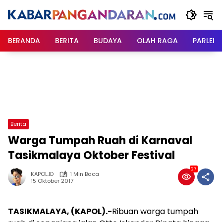
Langsung
ke
konten
BERANDA
BERITA
BUDAYA
OLAH RAGA
PARLEM
Berita
Warga Tumpah Ruah di Karnaval
Tasikmalaya Oktober Festival
27
KAPOL.ID
1 Min Baca
15 Oktober 2017
TASIKMALAYA, (KAPOL).-
Ribuan warga tumpah