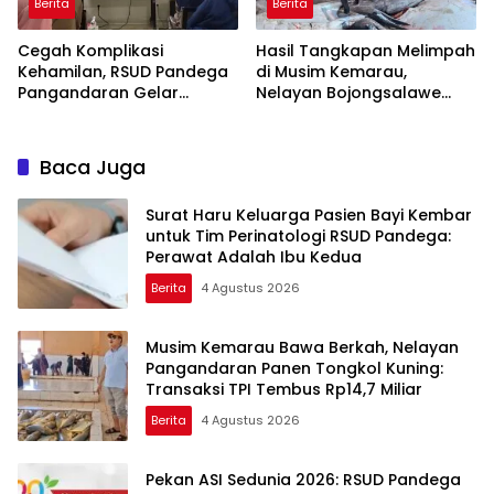
Berita
Berita
Cegah Komplikasi
Hasil Tangkapan Melimpah
Kehamilan, RSUD Pandega
di Musim Kemarau,
Pangandaran Gelar
Nelayan Bojongsalawe
Edukasi Bahaya Hipertensi
Sambut Berkah
Kembalinya TPI Baru
Baca Juga
Surat Haru Keluarga Pasien Bayi Kembar
untuk Tim Perinatologi RSUD Pandega:
Perawat Adalah Ibu Kedua
Berita
4 Agustus 2026
Musim Kemarau Bawa Berkah, Nelayan
Pangandaran Panen Tongkol Kuning:
Transaksi TPI Tembus Rp14,7 Miliar
Berita
4 Agustus 2026
Pekan ASI Sedunia 2026: RSUD Pandega