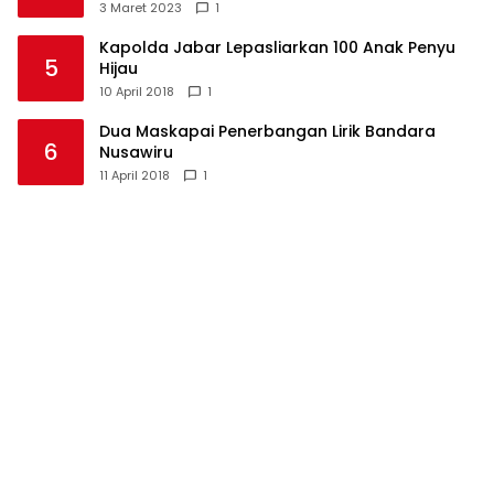
Langkaplancar
3 Maret 2023
1
Kapolda Jabar Lepasliarkan 100 Anak Penyu
5
Hijau
10 April 2018
1
Dua Maskapai Penerbangan Lirik Bandara
6
Nusawiru
11 April 2018
1