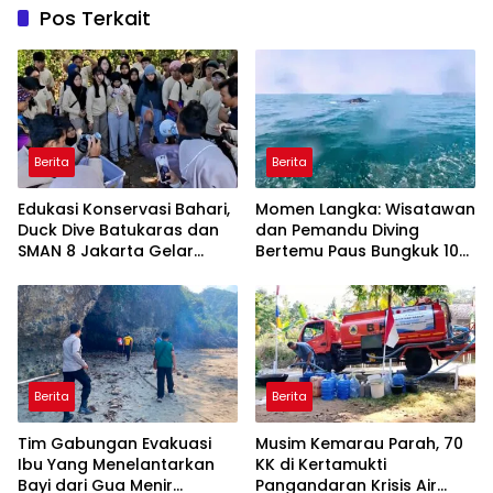
Pos Terkait
Berita
Berita
Edukasi Konservasi Bahari,
Momen Langka: Wisatawan
Duck Dive Batukaras dan
dan Pemandu Diving
SMAN 8 Jakarta Gelar
Bertemu Paus Bungkuk 10
Transplantasi Terumbu
Meter di Laut Batukaras
Karang
Berita
Berita
Tim Gabungan Evakuasi
Musim Kemarau Parah, 70
Ibu Yang Menelantarkan
KK di Kertamukti
Bayi dari Gua Menir
Pangandaran Krisis Air