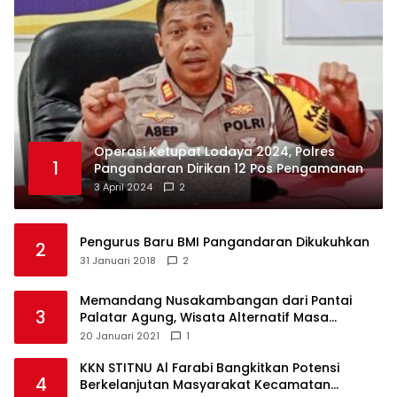
Operasi Ketupat Lodaya 2024, Polres
1
Pangandaran Dirikan 12 Pos Pengamanan
3 April 2024
2
Pengurus Baru BMI Pangandaran Dikukuhkan
2
31 Januari 2018
2
Memandang Nusakambangan dari Pantai
3
Palatar Agung, Wisata Alternatif Masa
Pandemi
20 Januari 2021
1
KKN STITNU Al Farabi Bangkitkan Potensi
4
Berkelanjutan Masyarakat Kecamatan