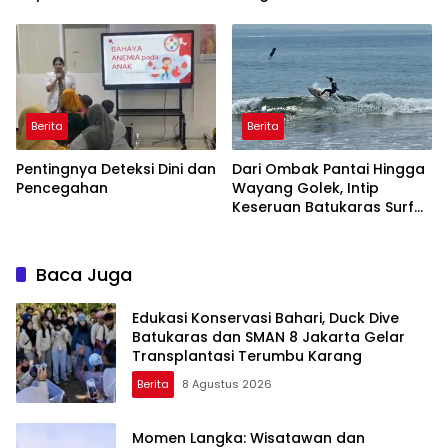
Putrapinggan
Bersih Selama 3 Bulan,
Pangandaran
BPBD Gerak Cepat
Berita
Berita
Pentingnya Deteksi Dini dan
Dari Ombak Pantai Hingga
Pencegahan
Wayang Golek, Intip
Keseruan Batukaras Surf
Festival 2026
Baca Juga
Edukasi Konservasi Bahari, Duck Dive
Batukaras dan SMAN 8 Jakarta Gelar
Transplantasi Terumbu Karang
Berita
8 Agustus 2026
Momen Langka: Wisatawan dan