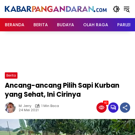
Langsung
ke
konten
BERANDA
BERITA
BUDAYA
OLAH RAGA
PARLEM
Berita
Ancang-ancang Pilih Sapi Kurban
yang Sehat, Ini Cirinya
60
M. Jerry
1 Min Baca
24 Mei 2021