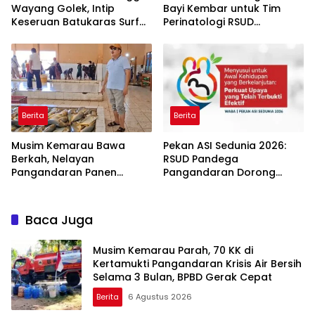
Wayang Golek, Intip
Bayi Kembar untuk Tim
Keseruan Batukaras Surf
Perinatologi RSUD
Festival 2026
Pandega: Perawat Adalah
Ibu Kedua
Berita
Berita
Musim Kemarau Bawa
Pekan ASI Sedunia 2026:
Berkah, Nelayan
RSUD Pandega
Pangandaran Panen
Pangandaran Dorong
Tongkol Kuning: Transaksi
Sinergi Ekosistem Ramah
TPI Tembus Rp14,7 Miliar
Menyusui
Baca Juga
Musim Kemarau Parah, 70 KK di
Kertamukti Pangandaran Krisis Air Bersih
Selama 3 Bulan, BPBD Gerak Cepat
Berita
6 Agustus 2026