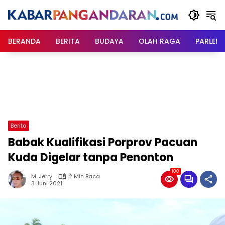
Langsung
ke
konten
BERANDA
BERITA
BUDAYA
OLAH RAGA
PARLEM
Berita
Babak Kualifikasi Porprov Pacuan
Kuda Digelar tanpa Penonton
100
M. Jerry
2 Min Baca
3 Juni 2021