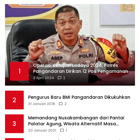
Operasi Ketupat Lodaya 2024, Polres
1
Pangandaran Dirikan 12 Pos Pengamanan
3 April 2024
2
Pengurus Baru BMI Pangandaran Dikukuhkan
2
31 Januari 2018
2
Memandang Nusakambangan dari Pantai
3
Palatar Agung, Wisata Alternatif Masa
Pandemi
20 Januari 2021
1