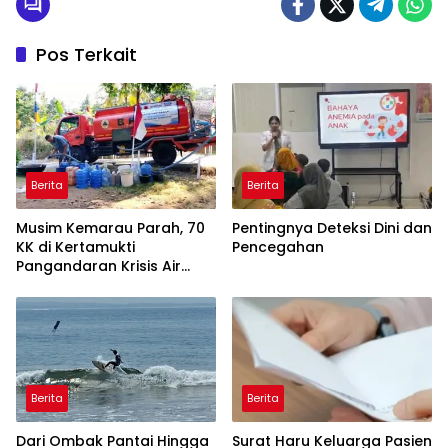
Pos Terkait
Berita
Berita
Musim Kemarau Parah, 70
Pentingnya Deteksi Dini dan
KK di Kertamukti
Pencegahan
Pangandaran Krisis Air
Bersih Selama 3 Bulan,
BPBD Gerak Cepat
Berita
Berita
Dari Ombak Pantai Hingga
Surat Haru Keluarga Pasien