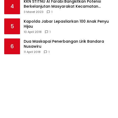
KKN STITNU Al Farabi Bangkitkan Potensi
4
Berkelanjutan Masyarakat Kecamatan
Langkaplancar
3 Maret 2023
1
Kapolda Jabar Lepasliarkan 100 Anak Penyu
5
Hijau
10 April 2018
1
Dua Maskapai Penerbangan Lirik Bandara
6
Nusawiru
11 April 2018
1