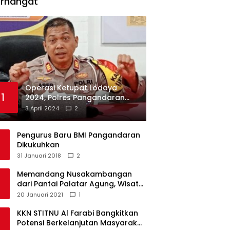
erhangat
Operasi Ketupat Lodaya
1
2024, Polres Pangandaran
Dirikan 12 Pos Pengamanan
3 April 2024
2
Pengurus Baru BMI Pangandaran
Dikukuhkan
31 Januari 2018
2
Memandang Nusakambangan
dari Pantai Palatar Agung, Wisata
Alternatif Masa Pandemi
20 Januari 2021
1
KKN STITNU Al Farabi Bangkitkan
Potensi Berkelanjutan Masyarakat