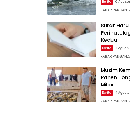
Berita
6 Agust
KABAR PANGANDA
Surat Haru
Perinatolo
Kedua
Berita
4 Agust
KABAR ​PANGANDA
Musim Kem
Panen Tong
Miliar
Berita
4 Agust
KABAR PANGANDA