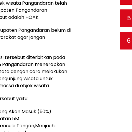
jek wisata Pangandaran telah
bupaten Pangandaran
but adalah HOAK.
5
Kabupaten Pangandaran belum di
yarakat agar jangan
6
i tersebut diterbitkan pada
en Pangandaran menerapkan
sata dengan cara melakukan
ngunjung wisata untuk
assa di objek wisata.
rsebut yaitu:
ang Akan Masuk (50%)
hatan 5M
encuci Tangan,Menjauhi