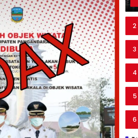
2
3
4
5
6