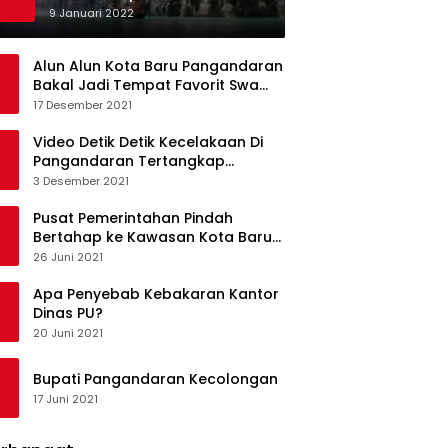
Ketagihan Wisatawan
9 Januari 2022
Alun Alun Kota Baru Pangandaran
Bakal Jadi Tempat Favorit Swa
Foto Selfie
17 Desember 2021
Video Detik Detik Kecelakaan Di
Pangandaran Tertangkap
Kamera Handphone
3 Desember 2021
Pusat Pemerintahan Pindah
Bertahap ke Kawasan Kota Baru
Pangandaran
26 Juni 2021
Apa Penyebab Kebakaran Kantor
Dinas PU?
20 Juni 2021
Bupati Pangandaran Kecolongan
17 Juni 2021