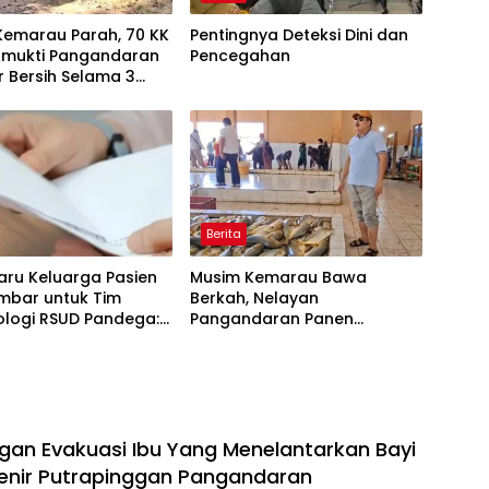
Kemarau Parah, 70 KK
Pentingnya Deteksi Dini dan
tamukti Pangandaran
Pencegahan
ir Bersih Selama 3
 BPBD Gerak Cepat
Berita
aru Keluarga Pasien
Musim Kemarau Bawa
mbar untuk Tim
Berkah, Nelayan
ologi RSUD Pandega:
Pangandaran Panen
t Adalah Ibu Kedua
Tongkol Kuning: Transaksi
TPI Tembus Rp14,7 Miliar
an Evakuasi Ibu Yang Menelantarkan Bayi
enir Putrapinggan Pangandaran