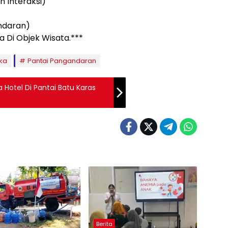
 Interaksi)
ndaran)
a Di Objek Wisata.***
ka
Pantai Pangandaran
Hotel Di Pantai Batu Karas
Berita