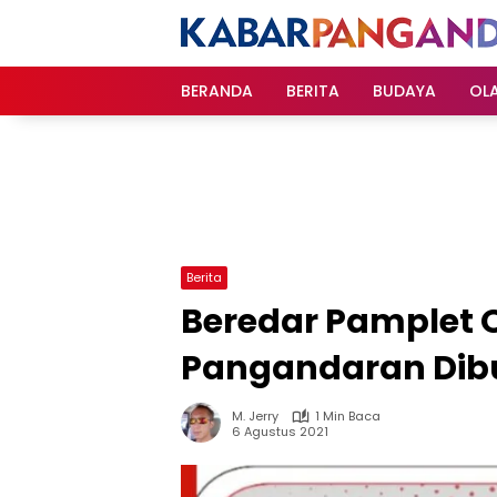
Langsung
ke
konten
BERANDA
BERITA
BUDAYA
OL
Berita
Beredar Pamplet 
Pangandaran Dib
M. Jerry
1 Min Baca
6 Agustus 2021