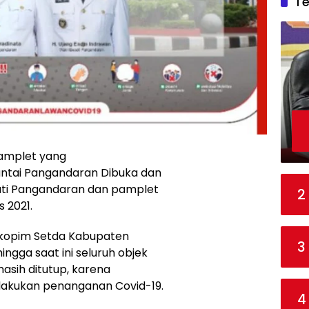
T
amplet yang
ntai Pangandaran Dibuka dan
pati Pangandaran dan pamplet
2
 2021.
okopim Setda Kabupaten
3
gga saat ini seluruh objek
asih ditutup, karena
lakukan penanganan Covid-19.
4