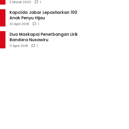
Kecamatan Langkaplancar
3 Maret 2023
1
Kapolda Jabar Lepasliarkan 100
Anak Penyu Hijau
10 April 2018
1
Dua Maskapai Penerbangan Lirik
Bandara Nusawiru
11 April 2018
1