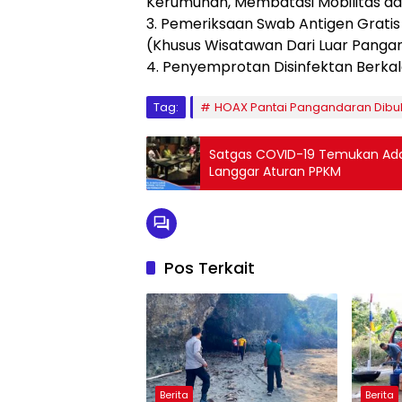
Kerumunan, Membatasi Mobilitas dan
3. Pemeriksaan Swab Antigen Gratis
(Khusus Wisatawan Dari Luar Panga
4. Penyemprotan Disinfektan Berkal
Tag:
HOAX Pantai Pangandaran Dibu
Satgas COVID-19 Temukan Ada 
Langgar Aturan PPKM
Pos Terkait
Berita
Berita