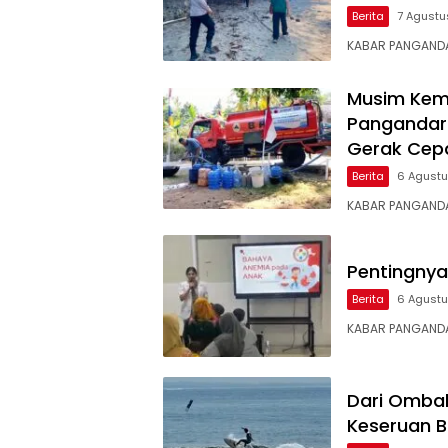
Berita
7 Agustu
KABAR PANGANDA
Musim Kema
Pangandaran
Gerak Cep
Berita
6 Agust
KABAR PANGANDA
Pentingnya
Berita
6 Agust
KABAR PANGANDA
Dari Ombak
Keseruan B