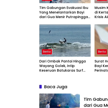
Tim Gabungan Evakuasi Ibu
Musim 
Yang Menelantarkan Bayi
di Ker
dari Gua Menir Putrapinggan
Krisis A
Pangandaran
Bulan,
Berita
Berita
Dari Ombak Pantai Hingga
Surat H
Wayang Golek, Intip
Bayi Ke
Keseruan Batukaras Surf
Perinat
Festival 2026
Perawa
Baca Juga
Tim Gabung
dari Gua M