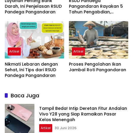
Layanan Penting Bank
RSUD Pandega
Darah, Ini Penjelasan RSUD
Pangandaran Rayakan 5
Pandega Pangandaran
Tahun Pengabdian,
Komitmen Baru untuk
Pelayanan Prima
Artikel
Artikel
Nikmati Lebaran dengan
Proses Pengolahan Ikan
Sehat, Ini Tips dari RSUD
Jambal Roti Pangandaran
Pandega Pangandaran
Baca Juga
Tampil Beda! Intip Deretan Fitur Andalan
Vivo Y28 yang Siap Ramaikan Pasar
Kelas Menengah
Artikel
30 Juni 2026