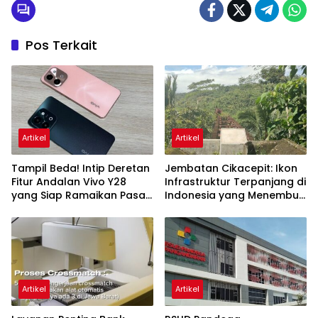
Pos Terkait
Artikel
Artikel
Tampil Beda! Intip Deretan
Jembatan Cikacepit: Ikon
Fitur Andalan Vivo Y28
Infrastruktur Terpanjang di
yang Siap Ramaikan Pasar
Indonesia yang Menembus
Kelas Menengah
Pegunungan Pangandaran
Artikel
Artikel