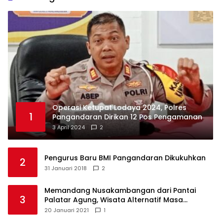
Operasi Ketupat Lodaya 2024, Polres
1
Pangandaran Dirikan 12 Pos Pengamanan
3 April 2024
2
Pengurus Baru BMI Pangandaran Dikukuhkan
2
31 Januari 2018
2
Memandang Nusakambangan dari Pantai
3
Palatar Agung, Wisata Alternatif Masa
Pandemi
20 Januari 2021
1