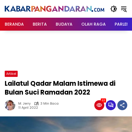
Langsung
ke
konten
BERANDA
BERITA
BUDAYA
OLAH RAGA
PARLEM
Artikel
Lailatul Qadar Malam Istimewa di
Bulan Suci Ramadan 2022
63
M. Jerry
3 Min Baca
11 April 2022