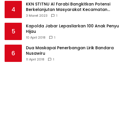
KKN STITNU Al Farabi Bangkitkan Potensi
4
Berkelanjutan Masyarakat Kecamatan
Langkaplancar
3 Maret 2023
1
Kapolda Jabar Lepasliarkan 100 Anak Penyu
5
Hijau
10 April 2018
1
Dua Maskapai Penerbangan Lirik Bandara
6
Nusawiru
11 April 2018
1