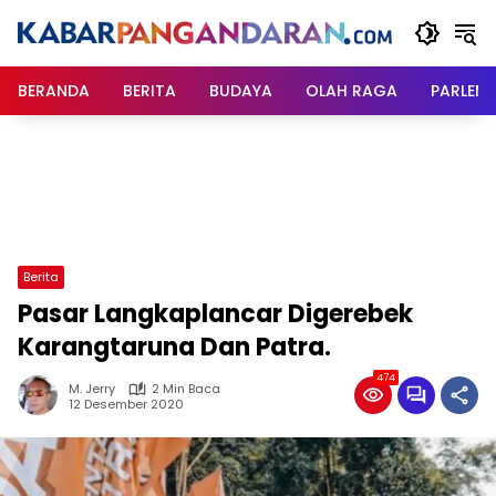
Langsung
ke
konten
BERANDA
BERITA
BUDAYA
OLAH RAGA
PARLEM
Berita
Pasar Langkaplancar Digerebek
Karangtaruna Dan Patra.
474
M. Jerry
2 Min Baca
12 Desember 2020