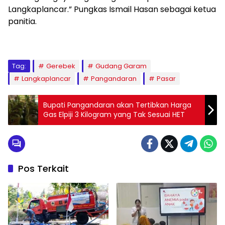
Langkaplancar.” Pungkas Ismail Hasan sebagai ketua
panitia.
Tag:
Gerebek
Gudang Garam
Langkaplancar
Pangandaran
Pasar
Bupati Pangandaran akan Tertibkan Harga
Gas Elpiji 3 Kilogram yang Tak Sesuai HET
Pos Terkait