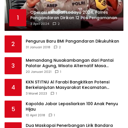
Operasi Ketupat Lodaya 2024, Polres
1
Pangandaran Dirikan 12 Pos Pengamanan
3 April 2024
2
Pengurus Baru BMI Pangandaran Dikukuhkan
2
31 Januari 2018
2
Memandang Nusakambangan dari Pantai
3
Palatar Agung, Wisata Alternatif Masa
Pandemi
20 Januari 2021
1
KKN STITNU Al Farabi Bangkitkan Potensi
4
Berkelanjutan Masyarakat Kecamatan
Langkaplancar
3 Maret 2023
1
Kapolda Jabar Lepasliarkan 100 Anak Penyu
5
Hijau
10 April 2018
1
Dua Maskapai Penerbangan Lirik Bandara