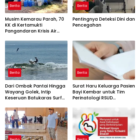
Berita
Berita
Musim Kemarau Parah, 70
Pentingnya Deteksi Dini dan
KK di Kertamukti
Pencegahan
Pangandaran Krisis Air
Bersih Selama 3 Bulan,
BPBD Gerak Cepat
Berita
Berita
Dari Ombak Pantai Hingga
Surat Haru Keluarga Pasien
Wayang Golek, Intip
Bayi Kembar untuk Tim
Keseruan Batukaras Surf
Perinatologi RSUD
Festival 2026
Pandega: Perawat Adalah
Ibu Kedua
Berita
Berita