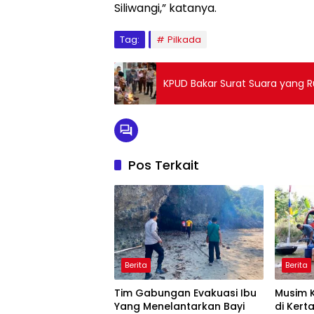
Siliwangi,” katanya.
Tag:
Pilkada
KPUD Bakar Surat Suara yang 
Pos Terkait
Berita
Berita
Tim Gabungan Evakuasi Ibu
Musim 
Yang Menelantarkan Bayi
di Ker