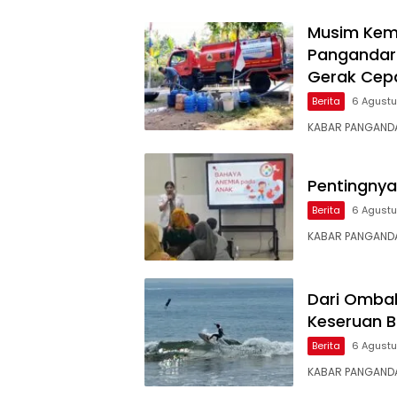
Musim Kema
Pangandaran
Gerak Cep
Berita
6 Agust
KABAR PANGANDA
Pentingnya
Berita
6 Agust
KABAR PANGANDA
Dari Ombak
Keseruan B
Berita
6 Agust
KABAR PANGANDA