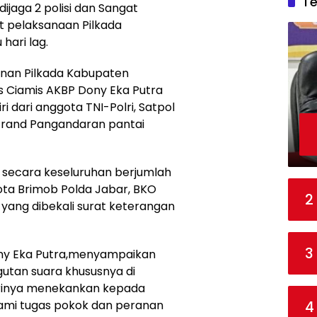
T
dijaga 2 polisi dan Sangat
at pelaksanaan Pilkada
hari lag.
nan Pilkada Kabupaten
s Ciamis AKBP Dony Eka Putra
iri dari anggota TNI-Polri, Satpol
 Grand Pangandaran pantai
 secara keseluruhan berjumlah
gota Brimob Polda Jabar, BKO
2
 yang dibekali surat keterangan
3
Dony Eka Putra,menyampaikan
an suara khususnya di
irinya menekankan kepada
4
mi tugas pokok dan peranan