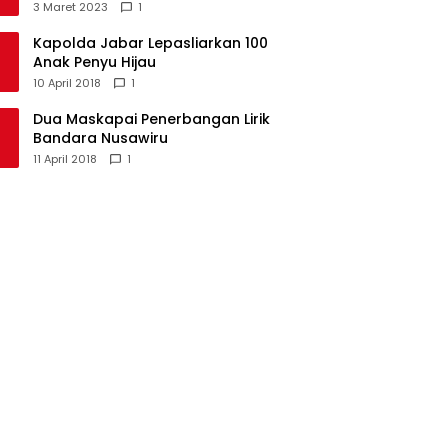
Kecamatan Langkaplancar
3 Maret 2023
1
Kapolda Jabar Lepasliarkan 100
Anak Penyu Hijau
10 April 2018
1
Dua Maskapai Penerbangan Lirik
Bandara Nusawiru
11 April 2018
1