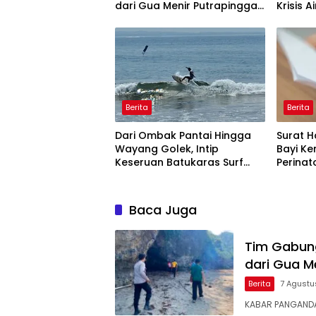
dari Gua Menir Putrapinggan
Krisis A
Pangandaran
Bulan,
Berita
Berita
Dari Ombak Pantai Hingga
Surat H
Wayang Golek, Intip
Bayi Ke
Keseruan Batukaras Surf
Perinat
Festival 2026
Perawa
Baca Juga
Tim Gabung
dari Gua M
Berita
7 Agustu
KABAR PANGANDA