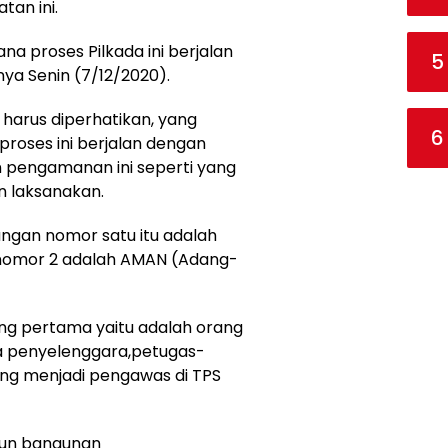
tan ini.
a proses Pilkada ini berjalan
5
ya Senin (7/12/2020).
harus diperhatikan, yang
6
roses ini berjalan dengan
n pengamanan ini seperti yang
an laksanakan.
angan nomor satu itu adalah
nomor 2 adalah AMAN (Adang-
ang pertama yaitu adalah orang
a penyelenggara,petugas-
yang menjadi pengawas di TPS
pun bangunan