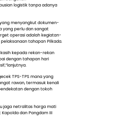
usian logistik tanpa adanya
 yang menyangkut dokumen-
a yang perlu dan sangat
target operasi adalah kegiatan-
al pelaksanaan tahapan Pilkada.
a kasih kepada rekan-rekan
mpai dengan tahapan hari
f,”lanjutnya.
ngecek TPS-TPS mana yang
angat rawan, termasuk kenali
 pendekatan dengan tokoh
u jaga netralitas harga mati
k Kapolda dan Pangdam III