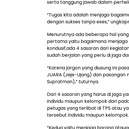
serta tanggung jawab dalam perhela
“Tugas kita adalah menjaga bagaiman
dengan sukses tanpa eses,” ungkapn
Menurutnya ada beberapa hal yang 
pertama yaitu bagaimana menjaga p
kondusif,ada 4 sasaran dari kegiata
sudah berjalan yang perlu di jaga d
“Karena jargon yang diusung ini pas
JUARA (Jeje-Ujang) dan pasangan 
Supratman),” tuturnya.
Dari 4 sasaran yang harus di jaga y
individu maupun kelompok dari pad
petugas yang terlibat di TPS atau 
tersebut individu maupun kelompok.
“Kedua yaitu menjaga barang atau