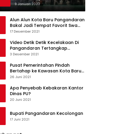
Ketagihan Wisatawan
9 Januari 2022
Alun Alun Kota Baru Pangandaran
Bakal Jadi Tempat Favorit Swa
Foto Selfie
17 Desember 2021
Video Detik Detik Kecelakaan Di
Pangandaran Tertangkap
Kamera Handphone
3 Desember 2021
Pusat Pemerintahan Pindah
Bertahap ke Kawasan Kota Baru
Pangandaran
26 Juni 2021
Apa Penyebab Kebakaran Kantor
Dinas PU?
20 Juni 2021
Bupati Pangandaran Kecolongan
17 Juni 2021