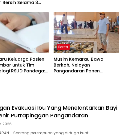
ir Bersih Selama 3
 BPBD Gerak Cepat
Berita
aru Keluarga Pasien
Musim Kemarau Bawa
mbar untuk Tim
Berkah, Nelayan
ologi RSUD Pandega:
Pangandaran Panen
t Adalah Ibu Kedua
Tongkol Kuning: Transaksi
TPI Tembus Rp14,7 Miliar
an Evakuasi Ibu Yang Menelantarkan Bayi
enir Putrapinggan Pangandaran
s 2026
RAN – Seorang perempuan yang diduga kuat…