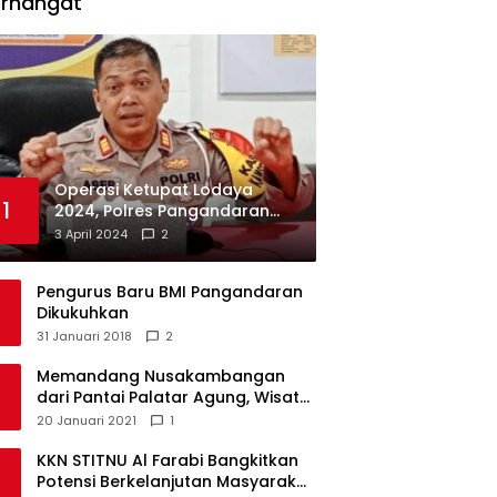
erhangat
Operasi Ketupat Lodaya
1
2024, Polres Pangandaran
Dirikan 12 Pos Pengamanan
3 April 2024
2
Pengurus Baru BMI Pangandaran
Dikukuhkan
31 Januari 2018
2
Memandang Nusakambangan
dari Pantai Palatar Agung, Wisata
Alternatif Masa Pandemi
20 Januari 2021
1
KKN STITNU Al Farabi Bangkitkan
Potensi Berkelanjutan Masyarakat