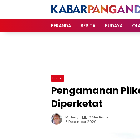
Langsung
ke
konten
BERANDA
BERITA
BUDAYA
OL
Berita
Pengamanan Pilk
Diperketat
M. Jerry
2 Min Baca
8 Desember 2020