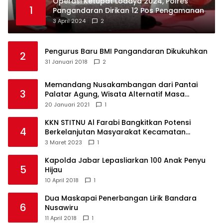
Operasi Ketupat Lodaya 2024, Polres
1
Pangandaran Dirikan 12 Pos Pengamanan
3 April 2024
2
Pengurus Baru BMI Pangandaran Dikukuhkan
2
31 Januari 2018
2
Memandang Nusakambangan dari Pantai
3
Palatar Agung, Wisata Alternatif Masa
Pandemi
20 Januari 2021
1
KKN STITNU Al Farabi Bangkitkan Potensi
4
Berkelanjutan Masyarakat Kecamatan
Langkaplancar
3 Maret 2023
1
Kapolda Jabar Lepasliarkan 100 Anak Penyu
5
Hijau
10 April 2018
1
Dua Maskapai Penerbangan Lirik Bandara
6
Nusawiru
11 April 2018
1