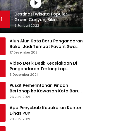
Destinasi Wisata Populer
1
Green Canyon, Bikin
Ketagihan Wisatawan
9 Januari 2022
Alun Alun Kota Baru Pangandaran
Bakal Jadi Tempat Favorit Swa
Foto Selfie
17 Desember 2021
Video Detik Detik Kecelakaan Di
Pangandaran Tertangkap
Kamera Handphone
3 Desember 2021
Pusat Pemerintahan Pindah
Bertahap ke Kawasan Kota Baru
Pangandaran
26 Juni 2021
Apa Penyebab Kebakaran Kantor
Dinas PU?
20 Juni 2021