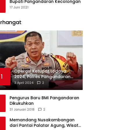
Bupati Pangandaran Kecolongan
17 Juni 2021
erhangat
Operasi Ketupat Lodaya
1
2024, Polres Pangandaran
Dirikan 12 Pos Pengamanan
3 April 2024
2
Pengurus Baru BMI Pangandaran
Dikukuhkan
31 Januari 2018
2
Memandang Nusakambangan
dari Pantai Palatar Agung, Wisata