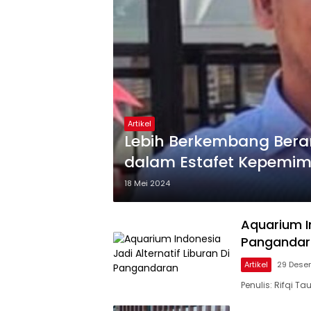
Artikel
Lebih Berkembang Bera
dalam Estafet Kepemi
18 Mei 2024
Aquarium In
Pangandar
Artikel
29 Dese
Penulis: Rifqi 