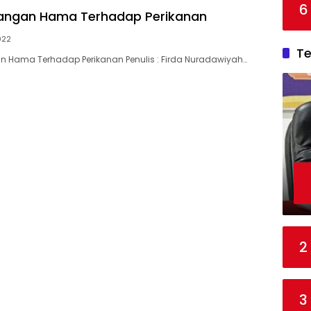
6
angan Hama Terhadap Perikanan
022
T
 Hama Terhadap Perikanan Penulis : Firda Nuradawiyah…
2
3