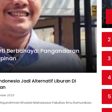
2
rti Berbahaya: Pangandaran
mpinan
3
4
donesia Jadi Alternatif Liburan Di
an
5
mber 2023
Taufiqurrohman Khodari Mahasiswa Fakultas Ilmu Komunikasi…