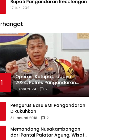
Bupati Pangandaran Kecolongan
17 Juni 2021
erhangat
Operasi Ketupat Lodaya
1
2024, Polres Pangandaran
Dirikan 12 Pos Pengamanan
3 April 2024
2
Pengurus Baru BMI Pangandaran
Dikukuhkan
31 Januari 2018
2
Memandang Nusakambangan
dari Pantai Palatar Agung, Wisata