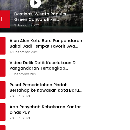
Destinasi Wisata Populer
1
Green Canyon, Bikin
Ketagihan Wisatawan
9 Januari 2022
Alun Alun Kota Baru Pangandaran
Bakal Jadi Tempat Favorit Swa
Foto Selfie
17 Desember 2021
Video Detik Detik Kecelakaan Di
Pangandaran Tertangkap
Kamera Handphone
3 Desember 2021
Pusat Pemerintahan Pindah
Bertahap ke Kawasan Kota Baru
Pangandaran
26 Juni 2021
Apa Penyebab Kebakaran Kantor
Dinas PU?
20 Juni 2021