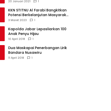
Alternatif Masa Pandemi
20 Januari 2021
1
KKN STITNU Al Farabi Bangkitkan
Potensi Berkelanjutan Masyarakat
Kecamatan Langkaplancar
3 Maret 2023
1
Kapolda Jabar Lepasliarkan 100
Anak Penyu Hijau
10 April 2018
1
Dua Maskapai Penerbangan Lirik
Bandara Nusawiru
11 April 2018
1