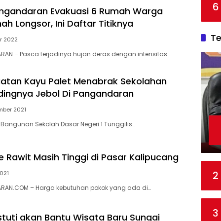
6
ngandaran Evakuasi 6 Rumah Warga
h Longsor, Ini Daftar Titiknya
T
er 2022
AN – Pasca terjadinya hujan deras dengan intensitas…
atan Kayu Palet Menabrak Sekolahan
dingnya Jebol Di Pangandaran
mber 2021
angunan Sekolah Dasar Negeri 1 Tunggilis…
 Rawit Masih Tinggi di Pasar Kalipucang
2
2021
AN.COM – Harga kebutuhan pokok yang ada di…
3
astuti akan Bantu Wisata Baru Sungai