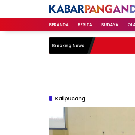
Langsung
ke
konten
BERANDA
BERITA
BUDAYA
OL
Breaking News
Kalipucang