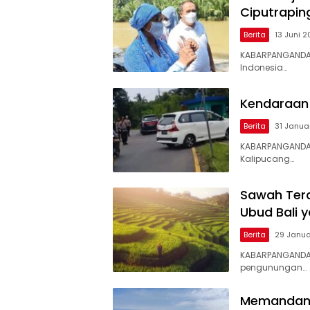
Ciputrapin
Berita
13 Juni 2
KABARPANGANDAR
Indonesia…
Kendaraan 
Berita
31 Janua
KABARPANGANDA
Kalipucang…
Sawah Tera
Ubud Bali 
Berita
29 Janua
KABARPANGANDA
pengunungan…
Memandang