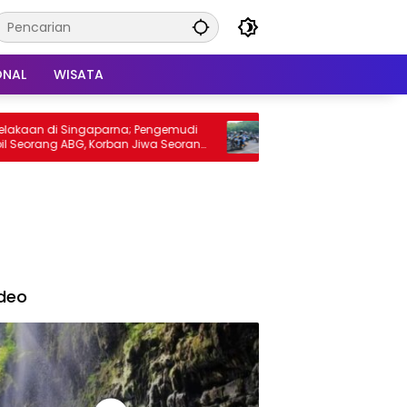
ONAL
WISATA
di Singaparna; Pengemudi
Ribuan Riders Padati Bandung, F
ng ABG, Korban Jiwa Seorang
Apresiasi Peran Komunitas Dongk
Pariwisata
deo