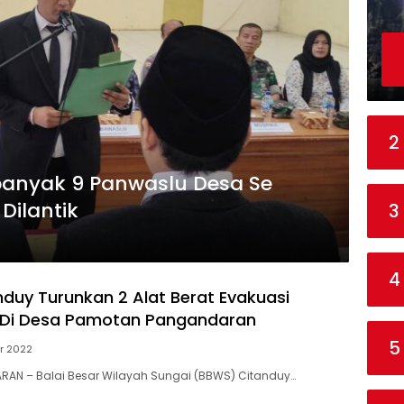
2
banyak 9 Panwaslu Desa Se
Dilantik
3
4
duy Turunkan 2 Alat Berat Evakuasi
 Di Desa Pamotan Pangandaran
5
er 2022
AN – Balai Besar Wilayah Sungai (BBWS) Citanduy…