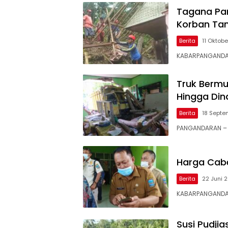
Tagana Pa
Korban Tana
Berita
11 Oktob
KABARPANGANDAR
Truk Bermu
Hingga Din
Berita
18 Septe
PANGANDARAN – B
Harga Cabe
Berita
22 Juni 
KABARPANGANDAR
Susi Pudji